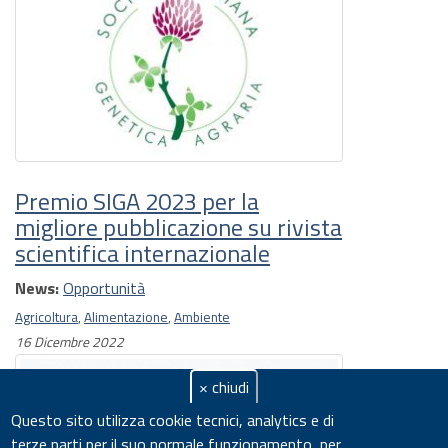
Premio SIGA 2023 per la
migliore pubblicazione su rivista
scientifica internazionale
News:
Opportunità
Agricoltura
,
Alimentazione
,
Ambiente
16 Dicembre 2022
× chiudi
Questo sito utilizza cookie tecnici, analytics e di
terze parti per il suo normale funzionamento, per