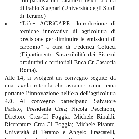
comparativa dei parametri fisici”
a cura
di Fabio Stagnari (Università degli Studi
di Teramo)
▪
“Life+ AGRiCARE :Introduzione di
tecniche innovative di agricoltura di
precisione per diminuire le emissioni di
carbonio” a
cura di Federica Colucci
(Dipartimento Sostenibilità dei Sistemi
produttivi e territoriali Enea Cr Casaccia
Roma).
Alle 14, si svolgerà un
convegno seguito da
una tavola rotonda che avranno come tema
portante l’innovazione nell’era dell’agricoltura
4.0
. Al convegno partecipano
Salvatore
Parlato
, Presidente Crea;
Nicola Pecchioni,
Direttore Crea-CI Foggia;
Michele Rinaldi
,
Ricercatore Crea-CI Foggia;
Michele Pisante
,
Università di Teramo e
Angelo Frascarelli
,