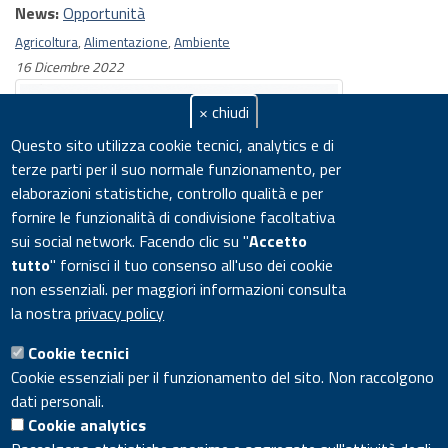
News:
Opportunità
Agricoltura
,
Alimentazione
,
Ambiente
16 Dicembre 2022
× chiudi
Questo sito utilizza cookie tecnici, analytics e di
terze parti per il suo normale funzionamento, per
elaborazioni statistiche, controllo qualità e per
fornire le funzionalità di condivisione facoltativa
sui social network.
Facendo clic su "
Accetto
tutto
" fornisci il tuo consenso all'uso dei cookie
non essenziali. per maggiori informazioni consulta
Giornata Nazionale dello Spazio
la nostra
privacy policy
Cookie tecnici
Eventi:
Appuntamenti
Cookie essenziali per il funzionamento del sito. Non raccolgono
Aerospazio
,
Agricoltura
,
Alimentazione
dati personali.
Cookie analytics