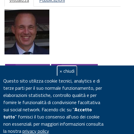
primarie
attiva)
ResearchGate
Google Scholar
× chiudi
Academia
Questo sito utilizza cookie tecnici, analytics e di
terze parti per il suo normale funzionamento, per
elaborazioni statistiche, controllo qualità e per
Ricercatore
fornire le funzionalità di condivisione facoltativa
Laboratorio Agricoltura 4.0
sui social network.
Facendo clic su "
Accetto
ENEA Centro Ricerche Casaccia
tutto
" fornisci il tuo consenso all'uso dei cookie
Via Anguillarese, 301
non essenziali. per maggiori informazioni consulta
00123
Santa Maria di Galeria
RM
la nostra
privacy policy