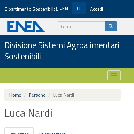
Salta
EN
IT
Dipartimento Sostenibilità
Accedi
al
contenuto
principale
Cerca
Divisione Sistemi Agroalimentari
Sostenibili
Toggle
navigatio
Home
Persone
Luca Nardi
Luca Nardi
Schede
Visualizza
(scheda
Pubblicazioni