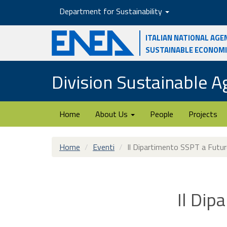
Skip
Department for Sustainability
to
main
Italian National Age
content
Sustainable Econom
Division Sustainable 
Home
About Us
People
Projects
Home
Eventi
Il Dipartimento SSPT a Fut
Il Dip