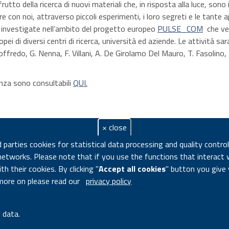
rutto della ricerca di nuovi materiali che, in risposta alla luce, sono 
e con noi, attraverso piccoli esperimenti, i loro segreti e le tante a
investigate nell’ambito del progetto europeo
PULSE_COM
che ved
ropei di diversi centri di ricerca, università ed aziende. Le attività sa
ffredo, G. Nenna, F. Villani, A. De Girolamo Del Mauro, T. Fasolino
enza sono consultabili
QUI.
× close
d parties cookies for statistical data processing and quality contro
networks. Please note that if you use the functions that interact 
h their cookies. By clicking "
Accept all cookies
" button you give
more on please read our
privacy policy
 data.