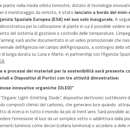
 piante nella media orbita terrestre; dotato di tecnologie innovati
er il monitoraggio da remoto, è stato
lanciato a bordo del mini-s
genzia Spaziale Europea (ESA) nel suo volo inaugurale.
A segui
dimostrativa per la coltivazione di piante in cui è possibile vedere e
mento del sistema di gestione e controllo delle temperature. L’impe
 farming sarà anche documentato in un video promozionale che ria
luriennale dell’Agenzia nel campo dell’Agrospazio, a sostegno della vi
i di lunga durata su Luna e Marte, in partnership con l’Agenzia Spazi
NEA
e e processi dei materiali per la sostenibilità sarà presente co
ali e Dispositivi di Portici con tre attività dimostrative:
inose innovative organiche (OLED)”
Organic Light-Emitting Diode”, dispositivi elettronici sottilissimi d
ando composti chimici del carbonio, che generano luce quando attra
tto di ricerca in tutto il mondo da più di trent’anni. Sarà possibile
vedere l’emissione di luce da un semplice vetro o addirittura dalla plas
ementi luminosi come decori (collana luminosa) o accedere a delle m