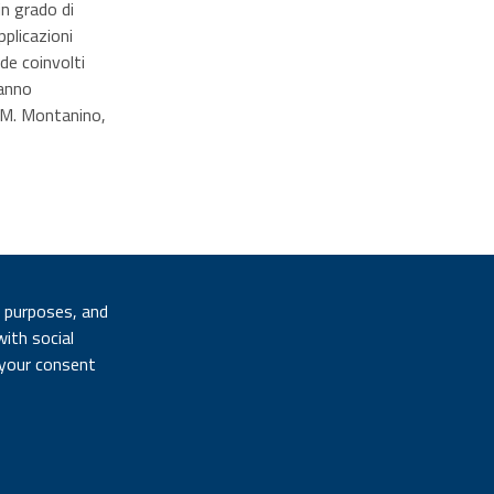
in grado di
pplicazioni
e coinvolti
ranno
, M. Montanino,
l purposes, and
with social
A cura di:
 your consent
Giacomo Serafini
Ultimo aggiornamento: 22 November 2022