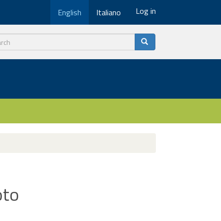
Log in
English
Italiano
ch
oto