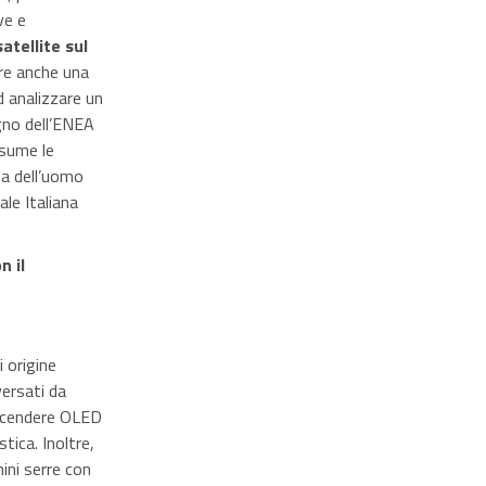
ve e
atellite sul
re anche una
d analizzare un
gno dell’ENEA
ssume le
ta dell’uomo
ale Italiana
n il
i origine
versati da
 accendere OLED
tica. Inoltre,
ini serre con