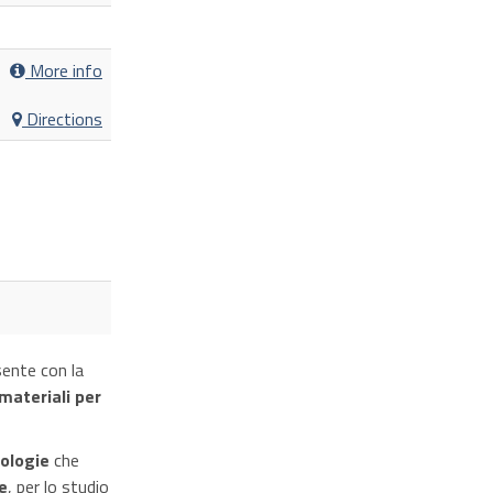
More info
Directions
ente con la
materiali per
nologie
che
e
, per lo studio