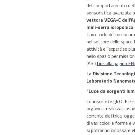
del comportamento delle
sensoristica avanzata p
vettore VEGA-C dell’A
mini-serra idroponica
tipico ciclo di funziona
nel settore dello space
attività e l’expertise p
nello spazio per mission
(ASI).
Link alla pagina E
La Divisione Tecnologi
Laboratorio Nanomateri
"Luce da sorgenti lum
Conoscerete gli OLED - “
organica, realizzati us
corrente elettrica, ogge
di vari colori e forme e 
si potranno indossare el