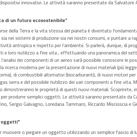
i dispositivi innovativi. Le attività saranno presentate da Salvator
rca di un futuro ecosostenibile”
orse della Terra e la vita stessa del pianeta è diventato fondament
, sia nei sistemi di produzione sia nei nostri consumi, e puntare a r
ttività antropica e rispetto per l’ambiente. Si parlerà, dunque, di pr
ti e loro riutilizzo a fine vita , effettuando una panoramica del set
l’analisi dei componenti di un aereo sarà possibile conoscere le poss
a ricerca moderna per la presentazione di nuovi materiali (più legger
 forma), di combustibili alternativi (biocarburanti), di nuovi motori per
 gas serra e del possibile riutilizzo dei vari componenti a fine vita. 
si dimostreranno le proprietà di questi nuovi materiali. Scoprirete, 
o per produrre semplici oggetti. Le attività saranno presentate da 
ofino, Sergio Galvagno, Loredana Tammaro, Riccardo Miscioscia e G
 oggetti"
r muovere o piegare un oggetto utilizzando un semplice fascio di l