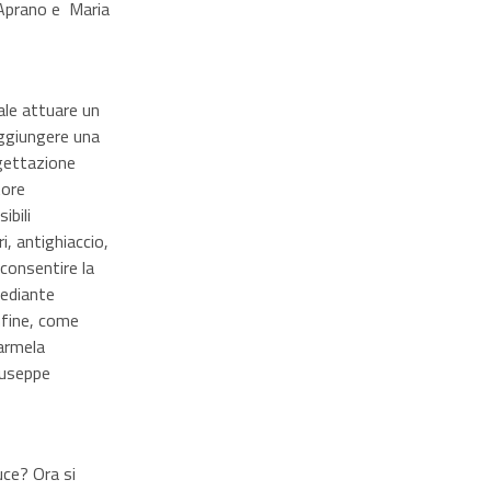
e Aprano e Maria
ale attuare un
aggiungere una
ogettazione
tore
ibili
i, antighiaccio,
 consentire la
Mediante
infine, come
Carmela
iuseppe
uce? Ora si